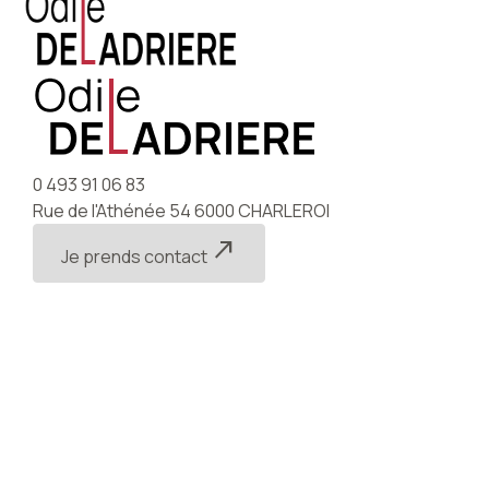
Panneau de gestion des cookies
menu
0 493 91 06 83
Rue de l'Athénée 54
6000 CHARLEROI
north_east
Je prends contact