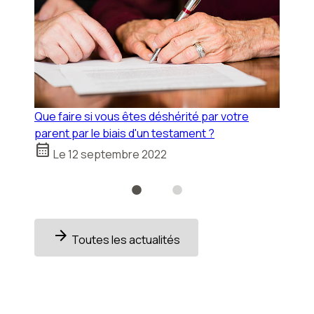
Bie
Que faire si vous êtes déshérité par votre
calendar_month
parent par le biais d'un testament ?
calendar_month
Le
12 septembre 2022
arrow_forward
Toutes les actualités