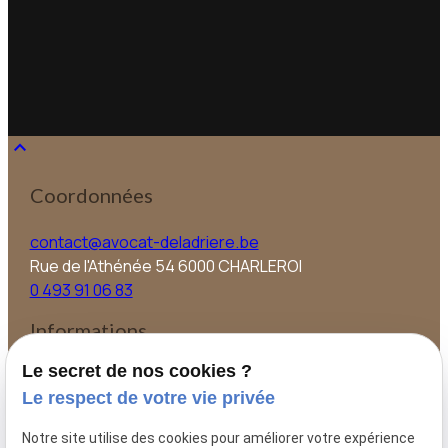
keyboard_arrow_up
Coordonnées
contact@avocat-deladriere.be
Rue de l'Athénée 54
6000 CHARLEROI
0 493 91 06 83
Informations
Le secret de nos cookies ?
Accueil
Le respect de votre vie privée
Actualités
Contact
Notre site utilise des cookies pour améliorer votre expérience