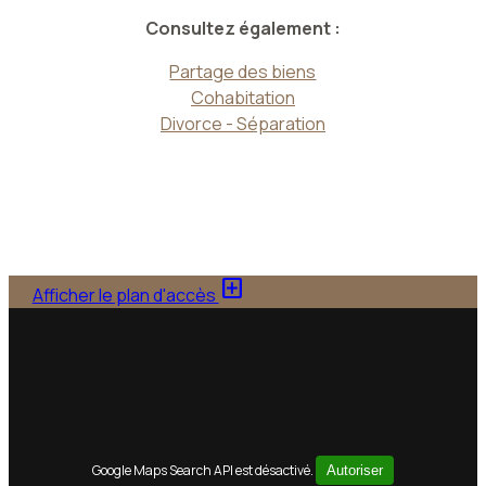
Consultez également :
Partage des biens
Cohabitation
Divorce - Séparation
add_box
Afficher le plan d'accès
Google Maps Search API est désactivé.
Autoriser